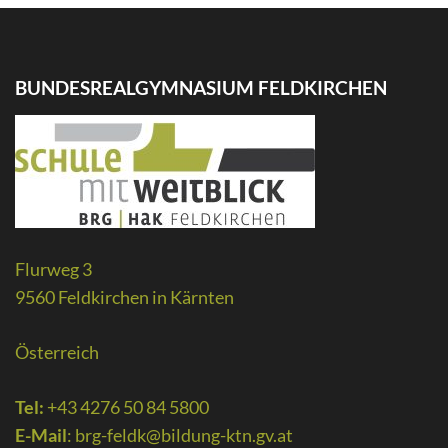
BUNDESREALGYMNASIUM FELDKIRCHEN
Flurweg 3
9560 Feldkirchen in Kärnten
Österreich
Tel:
+43 4276 50 84 5800
E-Mail
:
brg-feldk@bildung-ktn.gv.at