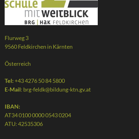
Flurweg 3
9560 Feldkirchen in Kärnten
Österreich
Tel:
+43 4276 50 84 5800
E-Mail
:
brg-feldk@bildung-ktn.gv.at
IBAN:
AT34 0100 0000 0543 0204
ATU: 42535306