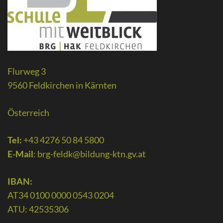
Flurweg 3
9560 Feldkirchen in Kärnten
Österreich
Tel:
+43 4276 50 84 5800
E-Mail
:
brg-feldk@bildung-ktn.gv.at
IBAN:
AT34 0100 0000 0543 0204
ATU: 42535306