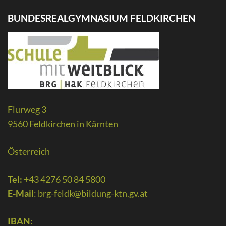
BUNDESREALGYMNASIUM FELDKIRCHEN
Flurweg 3
9560 Feldkirchen in Kärnten
Österreich
Tel:
+43 4276 50 84 5800
E-Mail
:
brg-feldk@bildung-ktn.gv.at
IBAN: