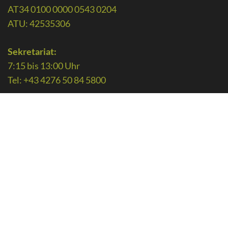
AT34 0100 0000 0543 0204
ATU: 42535306
Sekretariat:
7:15 bis 13:00 Uhr
Tel: +43 4276 50 84 5800
Konferenzzimmer:
Tel: +43 4276 50 84 5815
Nachmittagsbetreuung:
Tel: 0664 88 62 03 06