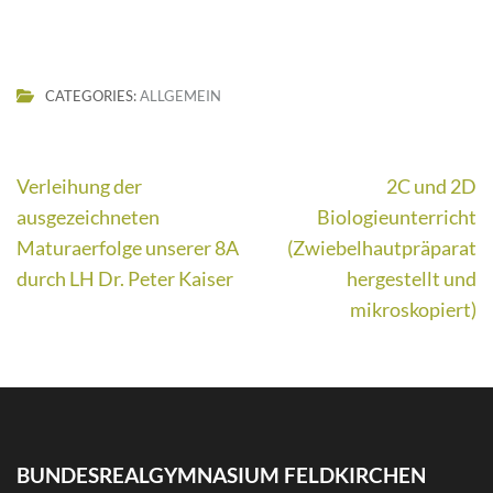
CATEGORIES:
ALLGEMEIN
Beitragsnavigation
Verleihung der
2C und 2D
ausgezeichneten
Biologieunterricht
Maturaerfolge unserer 8A
(Zwiebelhautpräparat
durch LH Dr. Peter Kaiser
hergestellt und
mikroskopiert)
BUNDESREALGYMNASIUM FELDKIRCHEN