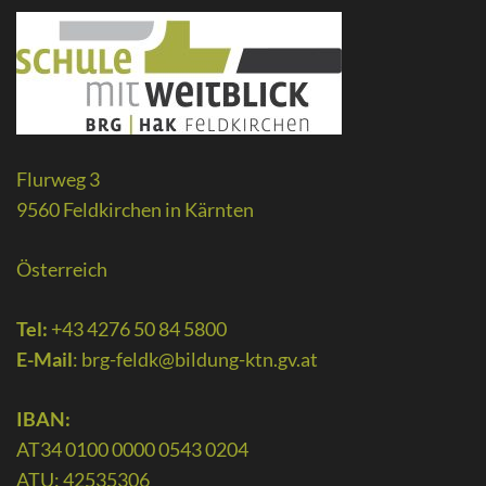
Flurweg 3
9560 Feldkirchen in Kärnten
Österreich
Tel:
+43 4276 50 84 5800
E-Mail
:
brg-feldk@bildung-ktn.gv.at
IBAN:
AT34 0100 0000 0543 0204
ATU: 42535306