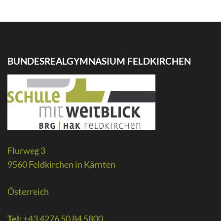
BUNDESREALGYMNASIUM FELDKIRCHEN
Flurweg 3
9560 Feldkirchen in Kärnten
Österreich
Tel:
+43 4276 50 84 5800