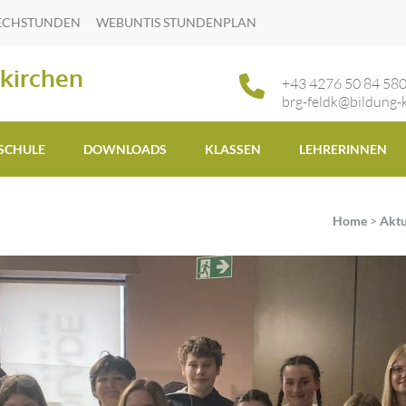
ECHSTUNDEN
WEBUNTIS STUNDENPLAN
kirchen
+43 4276 50 84 58
brg-feldk@bildung-k
 SCHULE
DOWNLOADS
KLASSEN
LEHRERINNEN
Home
>
Aktu