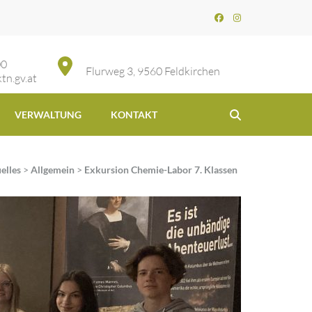
00
Flurweg 3, 9560 Feldkirchen
tn.gv.at
VERWALTUNG
KONTAKT
elles
>
Allgemein
>
Exkursion Chemie-Labor 7. Klassen