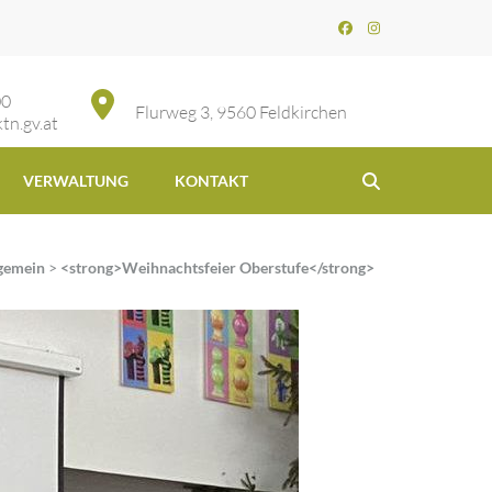
00
Flurweg 3, 9560 Feldkirchen
tn.gv.at
VERWALTUNG
KONTAKT
gemein
>
<strong>Weihnachtsfeier Oberstufe</strong>