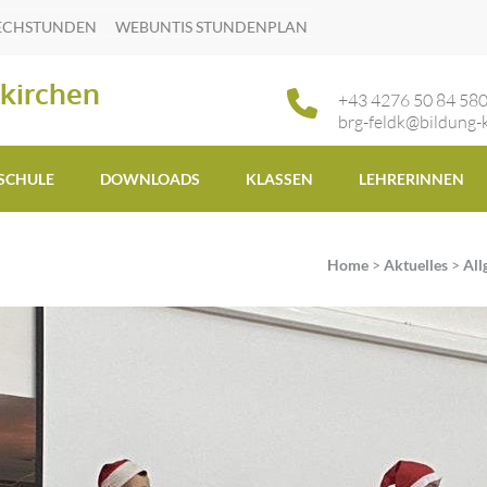
ECHSTUNDEN
WEBUNTIS STUNDENPLAN
kirchen
+43 4276 50 84 58
brg-feldk@bildung-k
 SCHULE
DOWNLOADS
KLASSEN
LEHRERINNEN
Home
>
Aktuelles
>
All