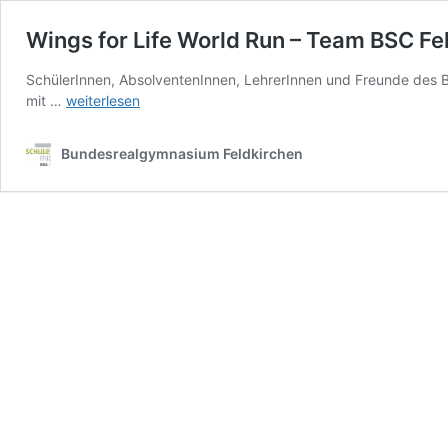
Wings for Life World Run – Team BSC Fe
SchülerInnen, AbsolventenInnen, LehrerInnen und Freunde des BSC
Wings
mit …
weiterlesen
for
Life
Bundesrealgymnasium Feldkirchen
World
Run
–
Team
BSC
Feldkirchen