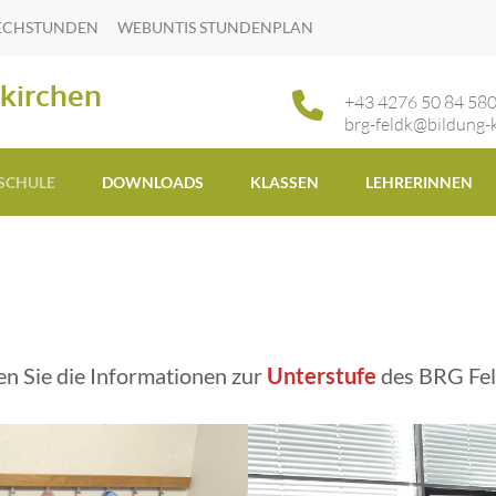
ECHSTUNDEN
WEBUNTIS STUNDENPLAN
kirchen
+43 4276 50 84 58
brg-feldk@bildung-k
 SCHULE
DOWNLOADS
KLASSEN
LEHRERINNEN
en Sie die Informationen zur
Unterstufe
des BRG Fel