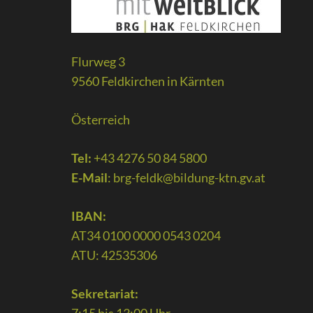
Flurweg 3
9560 Feldkirchen in Kärnten
Österreich
Tel:
+43 4276 50 84 5800
E-Mail
:
brg-feldk@bildung-ktn.gv.at
IBAN:
AT34 0100 0000 0543 0204
ATU: 42535306
Sekretariat:
7:15 bis 13:00 Uhr