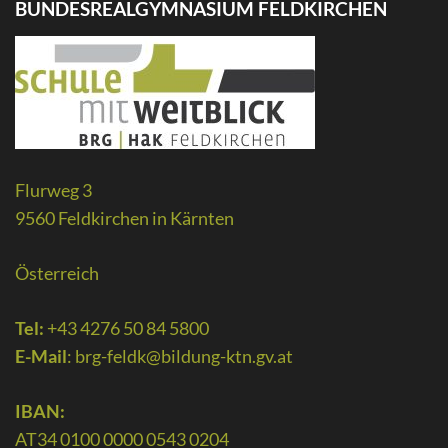
BUNDESREALGYMNASIUM FELDKIRCHEN
Flurweg 3
9560 Feldkirchen in Kärnten
Österreich
Tel:
+43 4276 50 84 5800
E-Mail
:
brg-feldk@bildung-ktn.gv.at
IBAN:
AT34 0100 0000 0543 0204