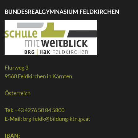
BUNDESREALGYMNASIUM FELDKIRCHEN
Flurweg 3
9560 Feldkirchen in Kärnten
Österreich
Tel:
+43 4276 50 84 5800
E-Mail
:
brg-feldk@bildung-ktn.gv.at
IBAN: