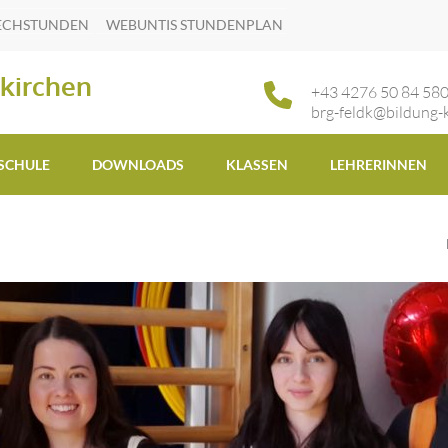
ECHSTUNDEN
WEBUNTIS STUNDENPLAN
kirchen
+43 4276 50 84 58
brg-feldk@bildung-k
 SCHULE
DOWNLOADS
KLASSEN
LEHRERINNEN