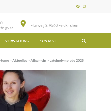
00
Flurweg 3, 9560 Feldkirchen
tn.gv.at
VERWALTUNG
KONTAKT
Home
>
Aktuelles
>
Allgemein
>
Lateinolympiade 2025