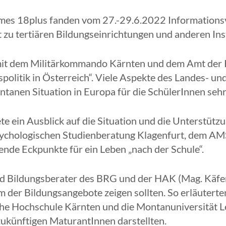
s 18plus fanden vom 27.-29.6.2022 Informationsve
 zu tertiären Bildungseinrichtungen und anderen Inst
 mit dem Militärkommando Kärnten und dem Amt der 
itspolitik in Österreich“. Viele Aspekte des Landes
ntanen Situation in Europa für die SchülerInnen sehr
te ein Ausblick auf die Situation und die Unterstüt
sychologischen Studienberatung Klagenfurt, dem AM
nde Eckpunkte für ein Leben „nach der Schule“.
und Bildungsberater des BRG und der HAK (Mag. Käfer
um der Bildungsangebote zeigen sollten. So erläuterte
che Hochschule Kärnten und die Montanuniversität L
 zukünftigen MaturantInnen darstellten.