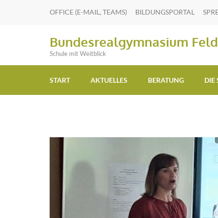
OFFICE (E-MAIL, TEAMS)
BILDUNGSPORTAL
SPR
Bundesrealgymnasium Feld
Schule mit Weitblick
START
AKTUELLES
BERATUNG
DIE