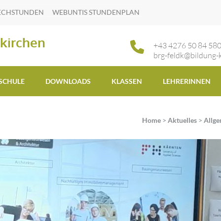
ECHSTUNDEN
WEBUNTIS STUNDENPLAN
kirchen
+43 4276 50 84 58
brg-feldk@bildung-k
 SCHULE
DOWNLOADS
KLASSEN
LEHRERINNEN
Home
>
Aktuelles
>
Allge