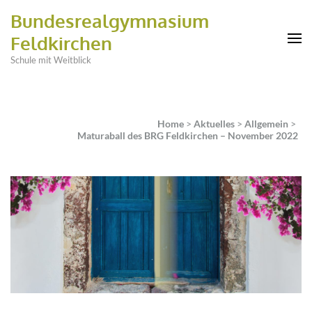
Bundesrealgymnasium
Feldkirchen
Schule mit Weitblick
Home
>
Aktuelles
>
Allgemein
>
Maturaball des BRG Feldkirchen – November 2022