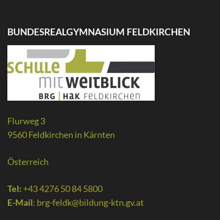
BUNDESREALGYMNASIUM FELDKIRCHEN
Flurweg 3
9560 Feldkirchen in Kärnten
Österreich
Tel:
+43 4276 50 84 5800
E-Mail
:
brg-feldk@bildung-ktn.gv.at