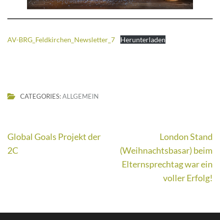
AV-BRG_Feldkirchen_Newsletter_7
Herunterladen
CATEGORIES:
ALLGEMEIN
Beitragsnavigation
Global Goals Projekt der
London Stand
2C
(Weihnachtsbasar) beim
Elternsprechtag war ein
voller Erfolg!